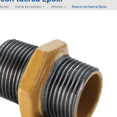
ductos
Dema Accesorios
>
Uniones
>
Rosca con tuerca Epoxi